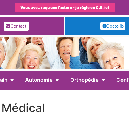
Vous avez reçu une facture - je règle en C.B. ici
Contact
Doctolib
ain
Autonomie
Orthopédie
Conf
 Médical