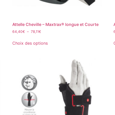
Attelle Cheville – Maxtrax® longue et Courte
64,40
€
–
78,11
€
Choix des options