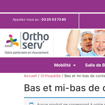
Appelez-nous au :
03 20 03 73 80
Mobilité
Salle de B
Accueil
/
Orthopédie
/ Bas et mi-bas de cont
Bas et mi-bas de 
Aucun produit ne correspond à votre s