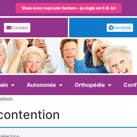
Vous avez reçu une facture - je règle en C.B. ici
Contact
Doctolib
ain
Autonomie
Orthopédie
Conf
ention
contention
élection.