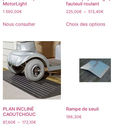
MotorLight
fauteuil roulant
1 590,00
€
225,00
€
–
513,40
€
Nous consulter
Choix des options
PLAN INCLINÉ
Rampe de seuil
CAOUTCHOUC
196,30
€
87,60
€
–
172,10
€