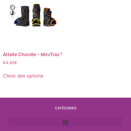
Attelle Cheville – MiniTrax™
64,40
€
Choix des options
CATÉGORIES