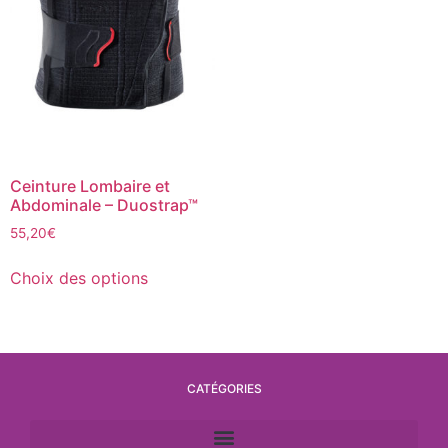
Ceinture Lombaire et
Abdominale – Duostrap™
55,20
€
Choix des options
CATÉGORIES