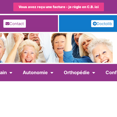
Vous avez reçu une facture - je règle en C.B. ici
Contact
Doctolib
ain
Autonomie
Orthopédie
Conf