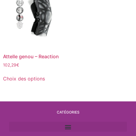
Attelle genou – Reaction
102,29
€
Choix des options
CATÉGORIES