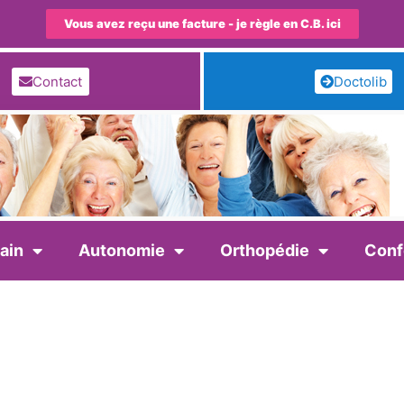
Vous avez reçu une facture - je règle en C.B. ici
Contact
Doctolib
ain
Autonomie
Orthopédie
Conf