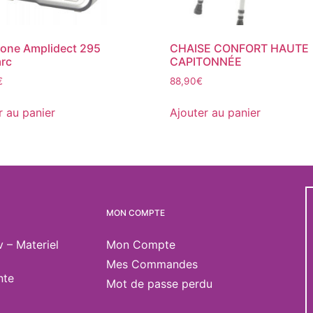
one Amplidect 295
CHAISE CONFORT HAUTE
rc
CAPITONNÉE
€
88,90
€
r au panier
Ajouter au panier
MON COMPTE
v – Materiel
Mon Compte
Mes Commandes
nte
Mot de passe perdu