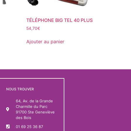
TÉLÉPHONE BIG TEL 40 PLUS
54,70
€
Ajouter au panier
NOUS TROUVER
64, Av. de la Grande
Charmille du Parc
91700 Ste Geneviève
des Bois
01 69 25 36 87