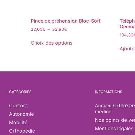
Pince de préhension Bloc-Soft
Téléph
Geema
32,00
€
–
33,90
€
104,30
Choix des options
Ajoute
CATÉGORIES
INFORMATIONS
Confort
Accueil Ortho’ser
medical
Autonomie
Nos points de ve
Mobilité
Mentions légales
Orthopédie