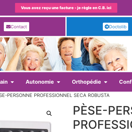
Vous avez reçu une facture - je règle en C.B. ici
Contact
Doctolib
ain
Autonomie
Orthopédie
Conf
ÈSE-PERSONNE PROFESSIONNEL SECA ROBUSTA
PÈSE-PE
PROFESSI