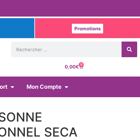
Promotions
0
0,00
€
ort
Mon Compte
RSONNE
ONNEL SECA