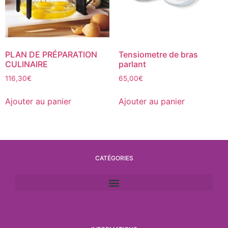
PLAN DE PRÉPARATION
Tensiometre de bras
CULINAIRE
parlant
116,30
€
65,00
€
Ajouter au panier
Ajouter au panier
CATÉGORIES