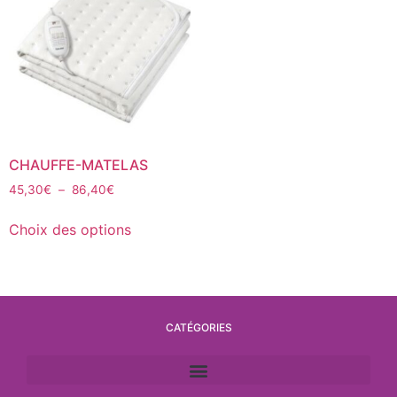
CHAUFFE-MATELAS
45,30
€
–
86,40
€
Choix des options
CATÉGORIES