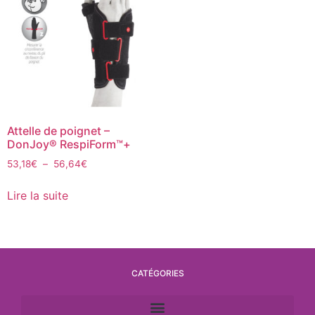
Attelle de poignet –
DonJoy® RespiForm™+
53,18
€
–
56,64
€
Lire la suite
CATÉGORIES