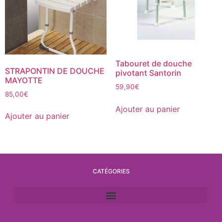
Tabouret de douche
STRAPONTIN DE DOUCHE
pivotant Santorin
MAYOTTE
59,90
€
85,00
€
Ajouter au panier
Ajouter au panier
CATÉGORIES