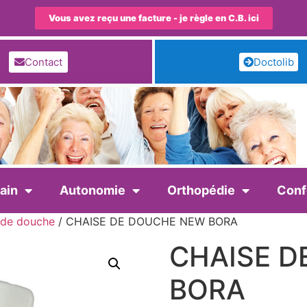
Vous avez reçu une facture - je règle en C.B. ici
Contact
Doctolib
ain
Autonomie
Orthopédie
Conf
 de douche
/ CHAISE DE DOUCHE NEW BORA
CHAISE D
BORA